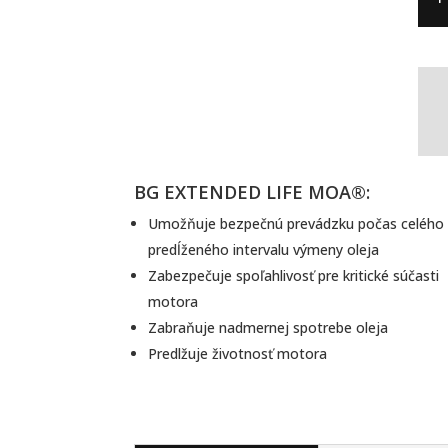
115
ADV
FOR
MO
BG EXTENDED LIFE MOA®:
Umožňuje bezpečnú prevádzku počas celého
predĺženého intervalu výmeny oleja
Zabezpečuje spoľahlivosť pre kritické súčasti
motora
Zabraňuje nadmernej spotrebe oleja
Predlžuje životnosť motora